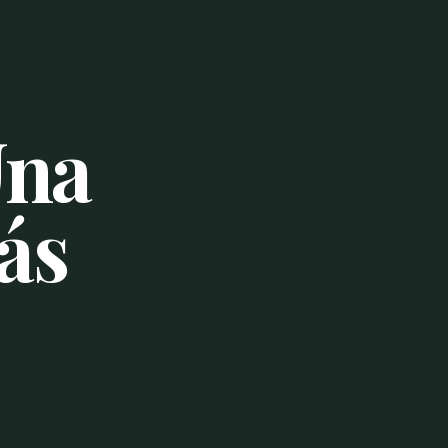
Una
ás