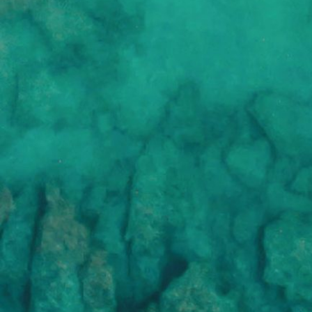
Mixología: El Arte De La
Coctelería
La mixología es la ciencia y el arte de
mezclar bebidas. Esta disciplina se ha
convertido en algo más que un simple acto
de mezclar